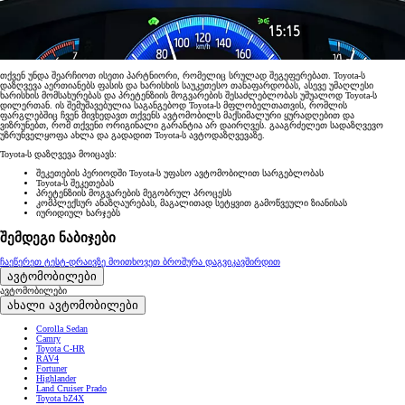
თქვენ უნდა შეარჩიოთ ისეთი პარტნიორი, რომელიც სრულად შეგეფერებათ. Toyota-ს
დაზღვევა აერთიანებს ფასის და ხარისხის საუკეთესო თანაფარდობას, ასევე უმაღლესი
ხარისხის მომსახურებას და პრეტენზიის მოგვარების შესაძლებლობას უშუალოდ Toyota-ს
დილერთან. ის შემუშავებულია საგანგებოდ Toyota-ს მფლობელთათვის, რომლის
ფარგლებშიც ჩვენ მივხედავთ თქვენს ავტომობილს მაქსიმალური ყურადღებით და
ვიზრუნებთ, რომ თქვენი ორიგინალი გარანტია არ დაირღვეს. გააგრძელეთ სადაზღვევო
უზრუნველყოფა ახლა და გადადით Toyota-ს ავტოდაზღვევაზე.
Toyota-ს დაზღვევა მოიცავს:
შეკეთების პერიოდში Toyota-ს უფასო ავტომობილით სარგებლობას
Toyota-ს შეკეთებას
პრეტენზიის მოგვარების მეგობრულ პროცესს
კომპლექსურ ანაზღაურებას, მაგალითად სეტყვით გამოწვეული ზიანისას
იურიდიულ ხარჯებს
შემდეგი ნაბიჯები
ჩაეწერეთ ტესტ-დრაივზე
მოითხოვეთ ბროშურა
დაგვიკავშირდით
ავტომობილები
ავტომობილები
ახალი ავტომობილები
Corolla Sedan
Camry
Toyota C-HR
RAV4
Fortuner
Highlander
Land Cruiser Prado
Toyota bZ4X