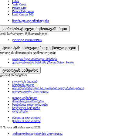
Hilux
Yaris Cross
Proace City
Proace City Verso
Land Cruiser 300
მეორადი ავტომობილები
კორპორატიული შემოთავაზებები
კორპორატიული შემოთავაზებები
ტოიოტა BusinessPlus
ტოიოტას ინოვაციური ტექნოლოგიები
ტოიოტას ინოვაციური ტექნოლოგიები
გაიგეთ მეტი ჰიბრიდის შესახებ
უსაფრთხოების სისტემა (Toyota Safety Sense)
ტოიოტას სამყარო
ტოიოტას სამყარო
ტოიოტას შესახებ
ბრენდის დაცვა
ინტელექტუალური საკუთრების უფლებების დაცვა
ეკოლოგიური პოლიტიკა
დაგვიკავშირდით
მოითხოვეთ ბროშურა
ჩაეწერეთ ტესტ-დრაივზე
ჩაეწერეთ სერვისზე
დილერები
(Opens in new window)
(Opens in new window)
© Toyota. All rights served 2026
კონფიდენციალურობის პოლიტიკა