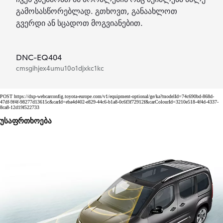
გამოსასწორებლად. გთხოვთ, განაახლოთ
გვერდი ან სცადოთ მოგვიანებით.
DNC-EQ404
cmsgihjex4umu10o1djxkc1kc
POST https://dxp-webcarconfig.toyota-europe.com/v1/equipment-optional/ge/ka?modelId=74c690bd-868d-
47df-9f4f-98277d13615c&carId=eba4d402-e829-44c6-b1a8-0c6f3f72912f&carColourId=3210e518-4f4d-4337-
8ca8-12d19f522733
უსაფრთხოება