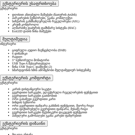
ექსტერიერის უსაფრთხოება
ექსტერიერი
დღისით ანთებული მაშუქები (ნათურის ტიპის)
პარკირების სენსორები, უკანა კომპლექტი
სიჩქარის განმსაზღვრელის რეგულირება (ASL)
კრუიზ-კონტროლი
აღმართზე დაძვრის დამხმარე სისტემა (HAC)
EcoLED ტიპის წინა მაშუქები
მულტიმედია
ინტერიერი
ციფრული აუდიო მაუწყებლობა (DAB)
6 დინამიკი
რადიო
5" სენსორული მონიტორი
USB Type-A შესაერთებელი
წინა USB Type-C დამტენი (2)
სმარტფონის ხმის ამომცნობი მულტიმედიურ სისტემაზე
ექსტერიერის კომფორტი
ექსტერიერი
კარის დისტანციური საკეტი
გვერდითი სარკეები, ელექტრული რეგულირების ფუნქციით
გვერდითი სარკეები გათბობით
ორი გასაწევი გვერდითი კარი
ბინდის სენსორი
ორი გვერდითი ფანჯარა გახსნის ფუნქციით, მეორე რიგი
ორი ფიქსირებული გვერდითი ფანჯარა, მესამე რიგი
გვერდითი სარკეები მექანიკური დაკეცვის ფუნქციით
პანელური გამოსაღები უკანა კარები ფანჯრებით
ექსტერიერის დიზაინი
ექსტერიერი
მოკლე ანტენა