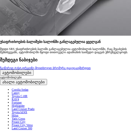
უსაფრთხოების ბალიშები სალონში განლაგებულია ყველგან
შვიდი SRS უსაფრთხოების ბალიში განლაგებულია ავტომობილის სალონში, რაც შეჯახების
შემთხვევაში, ავტომობილში მყოფი თითოეული ადამიანის საიმედო დაცვას უზრუნველყოფს.
შემდეგი ნაბიჯები
ჩაეწერეთ ტესტ-დრაივზე
მოითხოვეთ ბროშურა
დაგვიკავშირდით
ავტომობილები
ავტომობილები
ახალი ავტომობილები
Corolla Sedan
Camry
Toyota C-HR
RAV4
Fortuner
Highlander
Land Cruiser Prado
Toyota bZ4X
Hilux
Yaris Cross
Proace City
Proace City Verso
Land Cruiser 300