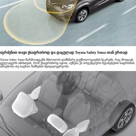
იგრძენით თავი უსაფრთხოდ და დაცულად Toyota Safety Sense-თან ერთად
Toyota Safety Sense წარმოადგენს მძღოლის დამხმარე ტექნოლოგიების ნაკრებს, რაც მოიცავს
ყველაფერს იმისთვის, რომ უსაფრთხოდ იყოთ, იქნება ეს პოტენციური შეჯახებების საფრთხის
ამოცნობა თუ საგზაო ნიშნების მეთვალყურეობა.