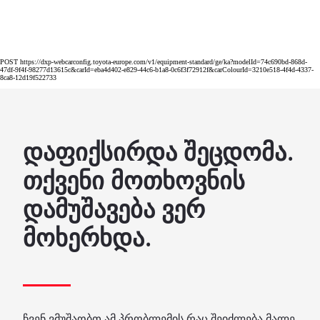
POST https://dxp-webcarconfig.toyota-europe.com/v1/equipment-standard/ge/ka?modelId=74c690bd-868d-
47df-9f4f-98277d13615c&carId=eba4d402-e829-44c6-b1a8-0c6f3f72912f&carColourId=3210e518-4f4d-4337-
8ca8-12d19f522733
დაფიქსირდა შეცდომა.
თქვენი მოთხოვნის
დამუშავება ვერ
მოხერხდა.
ჩვენ ვმუშაობთ ამ პრობლემის რაც შეიძლება მალე