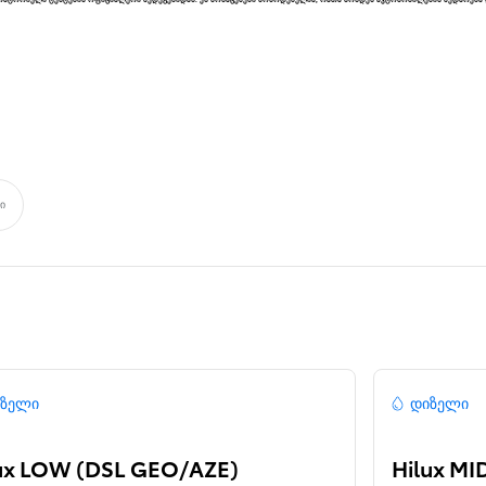
საწყისი ფასი
LC 300
HYBRID
ი
ზელი
დიზელი
ux LOW (DSL GEO/AZE)
Hilux MI