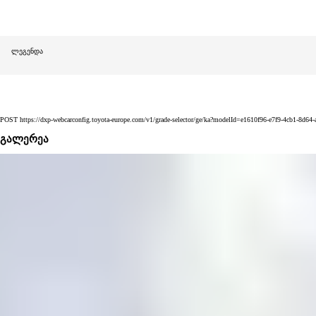
ლეგენდა
POST https://dxp-webcarconfig.toyota-europe.com/v1/grade-selector/ge/ka?modelId=e1610f96-e7f9-4cb1-8d64
გალერეა