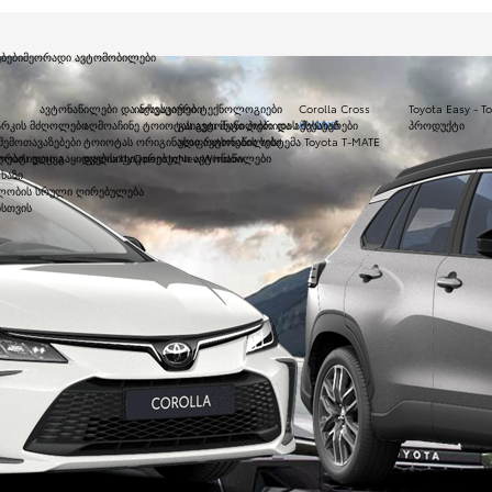
ბები
მეორადი ავტომობილები
ავტონაწილები და აქსესუარები
ინოვაციური ტექნოლოგიები
Corolla Cross
Toyota Easy - 
არკის მძღოლები
აღმოაჩინე ტოიოტას ავტონაწილები და აქსესუარები
გაიგეთ მეტი ჰიბრიდის შესახებ
HYBRID
პროდუქტი
ემოთავაზებები
ტოიოტას ორიგინალი ავტონაწილები
უსაფრთხოების სისტემა Toyota T-MATE
ების დაცვა
რატიული გაყიდვები
ფალსიფიცირებული ავტონაწილები
a11yOpensInNewWindow
ხაზი
ლობის სრული ღირებულება
ისთვის