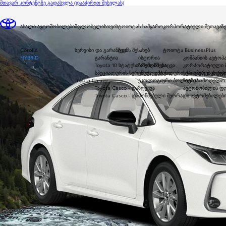
მთავარ კონტენტზე გადასვლა
(დააჭირეთ შესვლას)
ახალი ავტომობილები
მფლობელისთვის
ტოიოტას სამყარო
კორპორატიული შეთავაზე
Corolla
სერვისი და გარანტია
ჩვენს შესახებ
ტოიოტა BusinessPlus
HYBRID
გარანტია
ისტორია
კომპანიის ავტოპ
Toyota 10 სტატუსის შემოწმება
ბრენდის დაცვა
კორპორატიული შ
სპეციალურის სერვისის კამპანია
ინტელექტუალურის საკუთრების უფლ
ევროპული კორპო
Toyota Casco
ეკოლოგიური პოლიტიკა
ჩვენი სამოდელო 
Toyota Casco - დაზღვევა
ავტომობილის ფ
Toyota Casco - დამოწმებული მეორადი ავტომებილებ