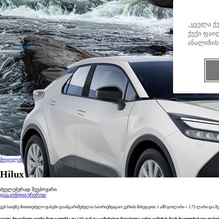
„ყველა ქ
საწყისი ფასი
ქუქი ფაილ
Toyota C-HR
ანალიზის
HYBRID
მოდელის შეცვლა
Hilux
ძველებურად შეუპოვარი
დააკონფიგურირეთ
ვებ საიტზე მითითებული ფასები დაანგარიშებულია საორიენტაციო კურსის მიხედვით: 1 აშშ დოლარი = 2.75 ლარი 
ყველა მოყვანილი ციფრი მილ გალონსა და CO2-თან დაკავშირებით მიღებულია ევროკავშირის მიერ რეგულირებადი ლაბორ