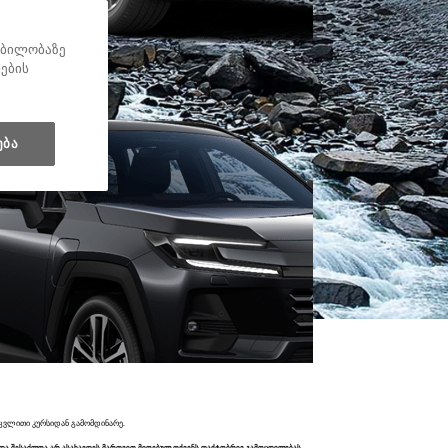
ყობილობაზე
ნების
ება
აცვლითი კურსიდან გამომდინარე.
და შესაძლოა არ ასახავდეს მართვით მიღებულ თქვენს ფაქტობრივ გამოცდილებას.