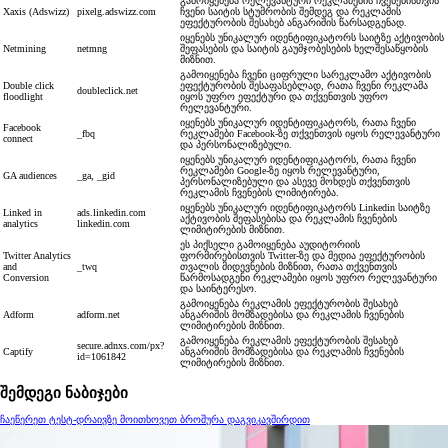
გამოიყენება რელევანტური რეკლამების ჩვენებისთვის
Xaxis (Adswizz)
pixelg.adswizz.com
ჩვენი საიტის სტუმრობის შემდეგ და რეკლამის
ეფექტურობის შესახებ ანგარიშის წარსადგენად.
იყენებს უნიკალურ იდენტიფიკატორს საიტზე აქტივობის
Netmining
netmng
შეფასების და საიტის გაუმჯობესების ხელშესაწყობის
მიზნით.
გამოიყენება ჩვენი ციფრული სარეკლამო აქტივობის
Double click
ეფექტურობის შესაფასებლად, რათა ჩვენი რეკლამა
doubleclick.net
floodlight
იყოს უფრო ეფექტური და თქვენთვის უფრო
რელევანტური.
იყენებს უნიკალურ იდენტიფიკატორს, რათა ჩვენი
Facebook
_fbq
რეკლამები Facebook-ზე თქვენთვის იყოს რელევანტური
connect
და პერსონალიზებული.
იყენებს უნიკალურ იდენტიფიკატორს, რათა ჩვენი
რეკლამები Google-ზე იყოს რელევანტური,
GA audiences
_ga, _gid
პერსონალიზებული და ასევე მოხდეს თქვენთვის
რეკლამის ჩვენების ლიმიტირება.
იყენებს უნიკალურ იდენტიფიკატორს Linkedin საიტზე
Linked in
ads.linkedin.com
აქტივობის შეფასებისა და რეკლამის ჩვენების
analytics
linkedin.com
ლიმიტირების მიზნით.
ეს პიქსელი გამოიყენება აუდიტორიის
Twitter Analytics
ფორმირებისთვის Twitter-ზე და მედია ეფექტურობის
аnd
_twq
თვალის მიდევნების მიზნით, რათა თქვენთვის
Conversion
წარმოსადგენი რეკლამები იყოს უფრო რელევანტური
და საინტერესო.
გამოიყენება რეკლამის ეფექტურობის შესახებ
Adform
adform.net
ანგარიშის მომზადებისა და რეკლამის ჩვენების
ლიმიტირების მიზნით.
გამოიყენება რეკლამის ეფექტურობის შესახებ
secure.adnxs.com/px?
Captify
ანგარიშის მომზადებისა და რეკლამის ჩვენების
id=1061842
ლიმიტირების მიზნით.
შემდეგი ნაბიჯები
ჩაეწერეთ ტესტ-დრაივზე
მოითხოვეთ ბროშურა
დაგვიკავშირდით