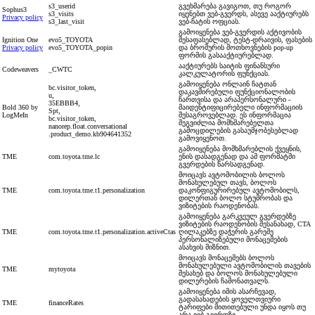
s3_userid
გვეხმარება გავიგოთ, თუ როგორ
Sophus3
s3_visits
იყენებთ ვებ-გვერდს, ასევე ააქტიურებს
Privacy policy
s3_last_visit
ვებ-ჩატის ოფციას.
გამოიყენება ვებ-გვერდის აქტივობის
Ignition One
evo5_TOYOTA
შესაფასებლად, ტესტ-დრაივის, ფასების
Privacy policy
evo5_TOYOTA_popin
და ბროშურის მოთხოვნების pop-up
ფორმის გასააქტიურებლად.
ააქტიურებს საიტის ფინანსური
Codeweavers
_CWTC
კალკულატორის ფუნქციას.
გამოიყენება ონლაინ ჩატთან
bc.visitor_token,
დაკავშირებული ფუნქციონალობის
u,
ჩართვისა და არაპერსონალური -
35EBBB4,
Bold 360 by
მაიდენტიფიცირებელი ინფორმაციის
Spt,
LogMeIn
შესაგროვებლად. ეს ინფორმაცია
bc.visitor_token,
შეგვიძლია მომხმარებელთა
nanorep.float.conversational
გამოცდილების გასაუმჯობესებლად
.product_demo.kb904641352
გამოვიყენოთ.
გამოიყენება მომხმარებლის ქვეყნის,
TME
com.toyota.tme.lc
ენის დასადგენად და ამ ფორმატში
გვერდების წარსადგენად.
მოიცავს ავტომობილის ბოლოს
მონახულებულ თავს, ბოლოს
TME
com.toyota.tme.t1.personalization
დაკონფიგურირებულ ავტომობილს,
დილერთან ბოლო სტუმრობას და
ვიზიტების რაოდენობას.
გამოიყენება გარკვეულ გვერდებზე
ვიზიტების რაოდენობის შესანახად, CTA
TME
com.toyota.tme.t1.personalization.activeCtas
ღილაკებზე დაჭერის გარეშე
პერსონალიზებული მონაცემების
ასახვის მიზნით.
მოიცავს მონაცემებს ბოლოს
მონახულებული ავტომობილის თავების
TME
mytoyota
შესახებ და ბოლოს მონახულებული
დილერების ჩამონათვალს.
გამოიყენება იმის ასარჩევად,
გადასახადების ყოველთვიური
TME
financeRates
ტარიფები მითითებული უნდა იყოს თუ
არა ვებ-გვერდზე.