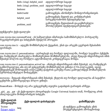
feefo.{slug}.helpful_uuid
ადგილობრივი საცავი
feefo.{slug}.problem_uuid
ადგილობრივი საცავი
feefotest
ადგილობრივი საცავი
feefoUserId
გამოიყენება ანონიმური მონიტორინგისთვის.
გამოიყენება მედიის და კომენტარების
helpful_uuid
სარგებლიანობის შესაფასებლად.
გამოიყენება მედიასთან დაკავშირებული
problem_uuid
პრობლემების იდენტიფიცირებისთვის.
ფუნქციური ქუქი-ფაილები
com.toyota.tme.customerPortal - ის საშუალებით იმართება სამომხმარებლო პორტალზე
რეგისტრირების და სისტემაში შესვლის პროცესი.
com.toyota.tme.lc - ადგენს მომხმარებლის ქვეყანას, ენას და არგებს გვერდის შესაბამის
ფორმატს.
com.toyota.tme.t1.personalization - აღრიცხავს თუ რომელ ფილიალში, რომელ სავაჭრო პუნქტში
და რამდენჯერ ისარგებლა მომსახურებით მომხმარებელმა, ასევე შეიცავს ინფორმაციას იმის
შესახებ ბოლოს თუ რომელი ავტომობილის კონფიგურაცია მოხდა.
com.toyota.tme.t1.personalization.activeCtas - ინახავს ინფორმაციას იმის შესახებ, თუ რამდენჯერ
განხორციელდა ამა თუ იმ ვებგვერდზე მომხმარებლის ვიზიტი (CTA-ღილაკების, იგივე
ქმედებისკენ მოწოდების ღილაკებზე დაჭერის გარეშე) რათა გამოვლინდეს მომხარებლის
პერსონალიზებული მონაცემები.
mytoyota - შეიცავს ინფორმაციას იმის შესახებ, ქსელის თუ რომელ ფილიალსა ან სავაჭრო
ცენტრში განხორციელდა ბოლო ვიზიტი.
financeRates - მოხდეს თუ არა ვებგვერდზე თვიური გადახდის ტარიფის არჩევა.
_gid, _ga, _gat - ეს ქუქი-ფაილი ასოცირდება Google Universal Analytic-თან, რომელიც არის
ანალიტიკური მონიტორინგის სისტემა.
ქუქი-ფაილის
ქუქი-ფაილის დასახელება
დანიშნულება
პროვაიდერი
Twitter
ეს ფუნქცია გამოიყენება ენის
lang
Privacy policy
პრეფერენციების ამოსაცნობად.