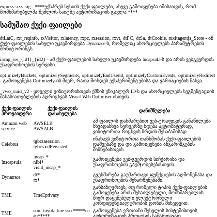
express:sess.sig - ****ექსპრეს სესიის ქუქი-ფაილები, ასევე გამოიყენება იმისათვის, რომ
მომხმარებელმა შეძლოს საიტზე ავტორიზაციის გავლა.****
სამუშაო ქუქი-ფაილები
dtLatC, rxt_reqinfo, rxVisitor, rxlatency, rxpc, rxsession, rxvt, dtPC, dtSa, dtCookie, ruxitagentjs_Store - ამ
ქუქი-ფაილების სახელი უკავშირდება Dynatrace-ს, რომელიც ახორციელებს პარამეტრების
მონიტორინგს.
incap_ses_{id1}_{id2} - ამ ქუქი-ფაილების სახელი უკავშირდება Incapsula-ს და არის ვებგვერდის
უსაფრთხოების სერვისი.
optimizelyBuckets, optimizelySegments, optimizelyEndUserId, optimizelyCustomEvents, optimizelyRedirect
- გამოიყენება Optimizely-ის მიერ, რათა მოხდეს ექსპერიმენტებისა და ვარიაციების ნახვა.
_vwo_uuid_v2 - ყოველი ვიზიტორისთვის ქმნის უნიკალურ ID-ს და ახორციელებს სეგმენტაციის
მახასიათებლების აღრიცხვას Visual Web Optimiser-ისთვის.
ქუქი-ფაილის
ქუქი-ფაილის
დანიშნულება
პროვაიდერი
დასახელება
ამ ფაილის დახმარებით ვებ-ტრაფიკის განაწილება
Amazon web
AWSELB
სხვადასხვა სერვერზე ხდება ავტომატურად,
service
AWSALB
ვიზიტორთა რიცხვის ზრდის შესაბამისად.
ინახავს ვიზიტორთა თანხმობას ქუქი-ფაილების
tgbcsasession
Celebrus
დაშვებაზე და და გამოიყენება ანგარიშგების
tgbcsacdPersisted
მიზნებისთვის.
incap_*
გამოიყენება ვებ-გვერდის სიჩქარისა და
Inscapsula
nlbi*
უსაფრთხოების გაუმჯობესებისთვის.
visid_incap_*
dt*
გვეხმარება გაუმართავი ფუნქციების აღმოჩენასა და
Dynatrace
rx*
უსაფრთხოების შენარჩუნებაში.
განსაზღვრავს, თუ რომელი ტიპის ქუქი-ფაილების
გამოყენება არის შესაძლებელი, მომხმარებლის
TME
TmeEprivacy
მიერ დაყენებული ელექტრონული
კონფიდენციალურობის დონის მიხედვით.
com.toyota.tme.sso.*****en-
გამოიყენება ერთიანი შესვლის სისტემისთვის,
TME
eu*****
ავტორიზაციის პროცესის სამართავად.