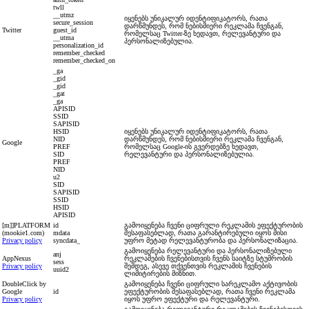
twll
__utmz
იყენებს უნიკალურ იდენტიფიკატორს, რათა
secure_session
დარწმუნდეს, რომ ნებისმიერი რეკლამა ჩვენგან,
Twitter
guest_id
რომელსაც Twitter-ზე ხედავთ, რელევანტური და
__utma
პერსონალიზებულია.
personalization_id
remember_checked
remember_checked_on
_ga
_gid
_gid
_gat
_ga
APISID
SSID
SAPISID
HSID
იყენებს უნიკალურ იდენტიფიკატორს, რათა
NID
დარწმუნდეს, რომ ნებისმიერი რეკლამა ჩვენგან,
Google
PREF
რომელსაც Google-ის გვერდებზე ხედავთ,
SID
რელევანტური და პერსონალიზებულია.
PREF
NID
u2
SID
SAPISID
SSID
HSID
APISID
[m]]PLATFORM
id
გამოიყენება ჩვენი ციფრული რეკლამის ეფექტურობის
(mookie1.com)
mdata
შესაფასებლად, რათა გარანტირებული იყოს მისი
Privacy policy
syncdata_
უფრო მეტად რელევანტურობა და პერსონალიზაცია.
გამოიყენება რელევანტური და პერსონალიზებული
anj
AppNexus
რეკლამების ჩვენებისთვის ჩვენს საიტზე სტუმრობის
sess
Privacy policy
შემდეგ, ასევე თქვენთვის რეკლამის ჩვენების
uuid2
ლიმიტირების მიზნით.
DoubleClick by
გამოიყენება ჩვენი ციფრული სარეკლამო აქტივობის
Google
id
ეფექტურობის შესაფასებლად, რათა ჩვენი რეკლამა
Privacy policy
იყოს უფრო ეფექტური და რელევანტური.