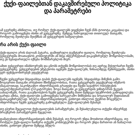
ქუქი-ფაილებთან დაკავშირებული პოლიტიკა
და პარამეტრები
ამ გვერდზე ახსნილია, თუ რომელ ქუქი-ფაილებს ვიყენებთ ჩვენ (შპს ტოიოტა კავკასია) და
როგორ გამოიყენება ისინი ამ ვებგვერდზე. შემდეგ ჩამოვთვლით თითოეულ მათგანს,
რომელიც შეიძლება შეიქმნას ამ ვებგვერდის საშუალებით.
რა არის ქუქი-ფაილი
ქუქი-ფაილი არის ძალიან პატარა, დაშიფრული ტექსტური ფაილი, რომელიც შეიძლება
ვებგვერდმა მოათავსოს კომპიუტერში ან სხვა ინტერნეტთან დაკავშირებულ მოწყობილობაში,
თუ ეს ნებადართული იქნება მომხმარებლის მიერ.
ამით ვებგვერდი იმახსოვრებს და ცნობს თქვენს მოწყობილობას თუ ადრეც შესულხართ ჩვენს
ვებგვერდზე. ვებგვერდების უმეტესობა იყენებს ქუქი-ფაილებს, წინააღმდეგ შემთხვევაში, ისინი
ვერ ფუნქციონირებენ ეფექტურად.
ჩვენი ვებგვერდი სხვადასხვა ტიპის ქუქი-ფაილებს იყენებს, სხვადასხვა მიზეზის გამო.
ზოგიერთი მათგანი არსებითი მნიშვნელობისაა, რათა ვებგვერდმა ეფექტურად იმუშაოს
(მაგალითად, საკონტაქტო ინფორმაციის გრაფები და ჩვენი სავაჭრო ობიექტების
ადგილმდებარეობის ლოკატორები). ზოგი მათგანი კი ვებგვერდის ვიზიტორის ქცევას
აანალიზებს, რათა გააუმჯობესოს ჩვენს ვებგვერდზე მათი შემდეგი სტუმრობის გამოცდილება.
გარდა ამისა, ქუქი-ფაილები გამოიყენება სარეკლამო მიზნებისა და სოციალურ მედიასთან
დასაკავშირებლად. სრული ინფორმაციისთვის, გთხოვთ იხილოთ ქვემოთ მოცემული
ინფორმაცია ჩვენს ვებგვერდზე გამოყენებული ქუქი-ფაილების შესახებ.
თუ გსურთ შეცვალოთ ქუქი-ფაილების პარამეტრები, ეს შესაძლებელია თქვენი ინტერნეტ
ბრაუზერის პარამეტრების შეცვლით.
დამატებითი ინფორმაციისთვის იმის შესახებ, თუ როგორ უნდა მოიძიოთ ინფორმაცია, თუ
რომელი ქუქი-ფაილი ჩაიწერა თქვენს კომპიუტერში და როგორ უნდა მართოთ ან წაშალოთ
ისინი, გთხოვთ ეწვიოთ შემდეგ ბმულს: