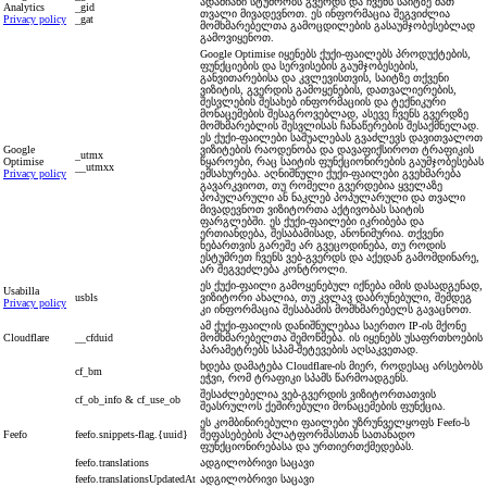
ადამიანი სტუმრობს გვერდს და ჩვენს საიტზე მათ
Analytics
_gid
თვალი მივადევნოთ. ეს ინფორმაცია შეგვიძლია
Privacy policy
_gat
მომხმარებელთა გამოცდილების გასაუმჯობესებლად
გამოვიყენოთ.
Google Optimise იყენებს ქუქი-ფაილებს პროდუქტების,
ფუნქციების და სერვისების გაუმჯობესების,
განვითარებისა და კვლევისთვის, საიტზე თქვენი
ვიზიტის, გვერდის გამოყენების, დათვალიერების,
შესვლების შესახებ ინფორმაციის და ტექნიკური
მონაცემების შესაგროვებლად, ასევე ჩვენს გვერდზე
მომხმარებლის შესვლისას ჩანაწერების შესაქმნელად.
ეს ქუქი-ფაილები საშუალებას გვაძლევს დავითვალოთ
Google
ვიზიტების რაოდენობა და დავაფიქსიროთ ტრაფიკის
_utmx
Optimise
წყაროები, რაც საიტის ფუნქციონირების გაუმჯობესებას
__utmxx
Privacy policy
ემსახურება. აღნიშნული ქუქი-ფაილები გვეხმარება
გავარკვიოთ, თუ რომელი გვერდებია ყველაზე
პოპულარული ან ნაკლებ პოპულარული და თვალი
მივადევნოთ ვიზიტორთა აქტივობას საიტის
ფარგლებში. ეს ქუქი-ფაილები იკრიბება და
ერთიანდება, შესაბამისად, ანონიმურია. თქვენი
ნებართვის გარეშე არ გვეცოდინება, თუ როდის
ესტუმრეთ ჩვენს ვებ-გვერდს და აქედან გამომდინარე,
არ შეგვეძლება კონტროლი.
ეს ქუქი-ფაილი გამოყენებულ იქნება იმის დასადგენად,
Usabilla
usbls
ვიზიტორი ახალია, თუ კვლავ დაბრუნებული, შემდეგ
Privacy policy
კი ინფორმაცია შესაბამის მომხმარებელს გავაცნოთ.
ამ ქუქი-ფაილის დანიშნულებაა საერთო IP-ის მქონე
Cloudflare
__cfduid
მომხმარებელთა შემოწმება. ის იყენებს უსაფრთხოების
პარამეტრებს სპამ-შეტევების აღსაკვეთად.
ხდება დამატება Cloudflare-ის მიერ, როდესაც არსებობს
cf_bm
ეჭვი, რომ ტრაფიკი სპამს წარმოადგენს.
შესაძლებელია ვებ-გვერდის ვიზიტორთათვის
cf_ob_info & cf_use_ob
შეასრულოს ქეშირებული მონაცემების ფუნქცია.
ეს კომბინირებული ფაილები უზრუნველყოფს Feefo-ს
Feefo
feefo.snippets-flag.{uuid}
შეფასებების პლატფორმასთან სათანადო
ფუნქციონირებასა და ურთიერთქმედებას.
feefo.translations
ადგილობრივი საცავი
feefo.translationsUpdatedAt
ადგილობრივი საცავი