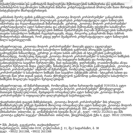
აღნიშნულთან დაკავშირებით, „ტოიოტა მოტორ კორპორეიშენს“ სურს ისარგებლოს ამ
შესაძლებლობით და გამოხატოს მადლიერება შემოსავლების სამსახურისა და ფინანსთა
სამინისტროს საგამოძიებო სამსახურის მიმართ კონტრაფაქციასთან ბრძოლაში მათი მხრიდან
სისტემატიური მხარდაჭერისთვის.
კამპანიის მეორე ფაზის განმავლობაში, „ტოიოტა მოტორ კორპორეიშენი“ განაგრძობს
ნულოვანი ტოლერანტობის პოლიტიკის გატარებას კონტრაფაქციული ავტო ნაწილების
იმპორტსა და რეალიზაციასთან მიმართებაში. კერძოდ, „ტოიოტა მოტორ კორპორეიშენი“
კონტრაფაქციული ავტო ნაწილებისა და აქსესუარების შემოტანაზე ეფექტური სასაზღვრო
ზედამხედველობის განხორციელების მიზნით შეინარჩუნებს ძალაში შემოსავლების სამსახურში
თავისი სასაქონლო ნიშნების რეგისტრაციებს, ისევე, როგორც განაგრძობს შიდა ბაზრის
მონიტორინგს იმისთვის, რომ კიდევ უფრო შეამციროს კონტრაფაქციული ავტო ნაწილების
წილი საქართველოში.
იმავდროულად, „ტოიოტა მოტორ კორპორეიშენი“ მიიღებს ყველა აუცილებელ
სამართლებრივ ზომას თავისი სასაქონლო ნიშნების ვაჭრობის პროცესში უკანონო
გამოყენების წინააღმდეგ, კერძოდ კი ისეთი სახის აბრების ან სტიკერების გამოყენების
წინააღმდეგ, რომლებიც შეიცავენ „ტოიოტა მოტორ კორპორეიშენი“-ს სასაქონლო ნიშნების
გამოსახულებებს (როგორც ლოგოების, ისე სიტყვიერი ნიშნების) და რომლებიც
განთავსებულია სავაჭრო წერტილებზე, მათ ფასადებზე, ვიტრინებზე, ლაითბოქსებსა ან/და
სავაჭრო წერტილის შიდა კედლებზე. წინამდებარე პრეს რელიზის გამოქვეყნებით, „ტოიოტა
მოტორ კორპორეიშენი“ ამცნობს იმ მეწარმეებს, რომლებიც იყენებენ „ტოიოტა მოტორ
კორპორეიშენი“-ს სასაქონლო ნიშნებს მათ სავაჭრო პუნქტებში აბრის / სტიკერის სახით და
აძლევს მათ ერთ თვიან ვადას, რათა უზრუნველყონ უკანონოდ განთავსებული სასაქონლო
ნიშნების მოცილება სავაჭრო წერტილებიდან.
იმავდროულად, იმ მეწარმეთათვის, რომლებსაც სურთ ჩართულნი იყვნენ TOYOTA-ს ავტო
ნაწილებით ლეგალურ ვაჭრობაში, „ტოიოტა მოტორ კორპორეიშენი“ უზრუნველყოფს
მათთვის შესაძლებლობას, შეისყიდონ ორიგინალური ავტო ნაწილები „ტოიოტა მოტორ
კორპორეიშენი“-ს ოფიციალური დილერებისგან საქართველოში.
უსაფრთხოების დაცვის მიზნებისთვის, „ტოიოტა მოტორ კორპორეიშენი“ მის ერთგულ
მომხმარებლებს ურჩევს შეიძინონ მხოლოდ ორიგინალური ავტო ნაწილები „ტოიოტა მოტორ
კორპორეიშენი“-ს შემდეგი ოფიციალური დილერებისგან: შპს „ტოიოტა ცენტრი თბილისი“
(მისამართი: თბილისი, დ. აღმაშენებლის ხეივანი მე-20 კმ., ტელ. +99532 2522022) და შპს
„ტოიოტა ცენტრი თეგეტა“ (მისამართი: თბილისი, უნივერსიტეტის ქუჩა 6, ტელ. 99532 2292000).
* შპს „მიქაძე, გეგეჭკორი, თაქთაქიშვილი“
საქართველო, თბილისი 0159, ლუბლიანას ქ. 11, მე-2 სადარბაზო, ბ. 38
ტელ. +99532 2611308, +99532 2611308