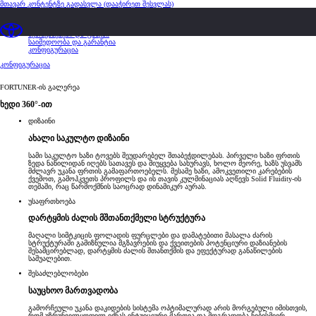
მთავარ კონტენტზე გადასვლა
(დააჭირეთ შესვლას)
მიმოხილვა
მახასიათებლები და სპეციფიკაციები
შეთავაზებები და ფასები
საიმედოობა და გარანტია
კონფიგურაცია
კონფიგურაცია
FORTUNER-ის გალერეა
ხედი 360°-ით
დიზაინი
ახალი საკულტო დიზაინი
სამი საკულტო ხაზი ტოვებს შეუდარებელ შთაბეჭდილებას. პირველი ხაზი ფრთის
ზედა ნაწილიდან იღებს სათავეს და მიუყვება სახურავს, ხოლო მეორე, ხაზს უსვამს
მძლავრ უკანა ფრთის გამაფართოებელს. მესამე ხაზი, ამოკვეთილი კარებების
ქვემოთ, გამოჰკვეთს პროფილს და ის თავის კულმინაციას აღწევს Solid Fluidity-ის
თემაში, რაც წარმოქმნის საოცრად დინამიკურ აურას.
უსაფრთხოება
დარტყმის ძალის მშთანთქმელი სტრუქტურა
მაღალი სიმტკიცის ფოლადის ფურცლები და დამატებითი მასალა ძარის
სტრუქტურაში გამიზნულია მგზავრების და ქვეითების პოტენციური დაზიანების
შესამცირებლად, დარტყმის ძალის შთანთქმის და ეფექტურად განაწილების
საშუალებით.
შესაძლებლობები
საუცხოო მართვადობა
გამორჩეული უკანა დაკიდების სისტემა ოპტიმალურად არის მორგებული იმისთვის,
რომ უზრუნველყოფილ იქნას ინტუიციური მართვა და მდგრადობა ნებისმიერ