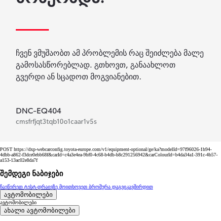
ჩვენ ვმუშაობთ ამ პრობლემის რაც შეიძლება მალე
გამოსასწორებლად. გთხოვთ, განაახლოთ
გვერდი ან სცადოთ მოგვიანებით.
DNC-EQ404
cmsfrfjqt3tqb10o1caar1v5s
POST https://dxp-webcarconfig.toyota-europe.com/v1/equipment-optional/ge/ka?modelId=97f96026-1b94-
4dbb-a862-f3dce0ebb68f&carId=c4a3e4ea-9bf0-4c68-b4db-b8c291256942&carColourId=b4da34a1-391c-4b57-
a153-13ac02e8da7f
შემდეგი ნაბიჯები
ჩაეწერეთ ტესტ-დრაივზე
მოითხოვეთ ბროშურა
დაგვიკავშირდით
ავტომობილები
ავტომობილები
ახალი ავტომობილები