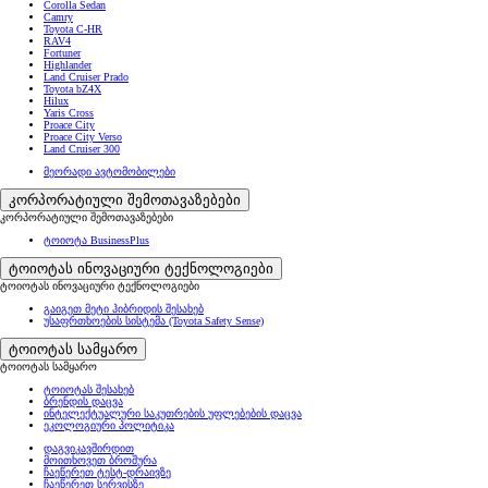
Corolla Sedan
Camry
Toyota C-HR
RAV4
Fortuner
Highlander
Land Cruiser Prado
Toyota bZ4X
Hilux
Yaris Cross
Proace City
Proace City Verso
Land Cruiser 300
მეორადი ავტომობილები
კორპორატიული შემოთავაზებები
კორპორატიული შემოთავაზებები
ტოიოტა BusinessPlus
ტოიოტას ინოვაციური ტექნოლოგიები
ტოიოტას ინოვაციური ტექნოლოგიები
გაიგეთ მეტი ჰიბრიდის შესახებ
უსაფრთხოების სისტემა (Toyota Safety Sense)
ტოიოტას სამყარო
ტოიოტას სამყარო
ტოიოტას შესახებ
ბრენდის დაცვა
ინტელექტუალური საკუთრების უფლებების დაცვა
ეკოლოგიური პოლიტიკა
დაგვიკავშირდით
მოითხოვეთ ბროშურა
ჩაეწერეთ ტესტ-დრაივზე
ჩაეწერეთ სერვისზე