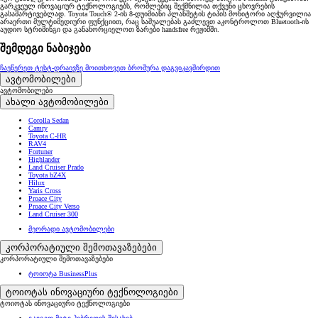
გარკვეულ ინოვაციურ ტექნოლოგიებს, რომლებიც შექმნილია თქვენი ცხოვრების
გასამარტივებლად. Toyota Touch® 2-ის 8-დუიმიანი პლანშეტის ტიპის მონიტორი აღჭურვილია
არაერთი მულტიმედიური ფუნქციით, რაც საშუალებას გაძლევთ აკონტროლოთ Bluetooth-ის
აუდიო სტრიმინგი და განახორციელოთ ზარები handsfree რეჟიმში.
შემდეგი ნაბიჯები
ჩაეწერეთ ტესტ-დრაივზე
მოითხოვეთ ბროშურა
დაგვიკავშირდით
ავტომობილები
ავტომობილები
ახალი ავტომობილები
Corolla Sedan
Camry
Toyota C-HR
RAV4
Fortuner
Highlander
Land Cruiser Prado
Toyota bZ4X
Hilux
Yaris Cross
Proace City
Proace City Verso
Land Cruiser 300
მეორადი ავტომობილები
კორპორატიული შემოთავაზებები
კორპორატიული შემოთავაზებები
ტოიოტა BusinessPlus
ტოიოტას ინოვაციური ტექნოლოგიები
ტოიოტას ინოვაციური ტექნოლოგიები