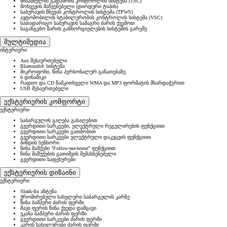
მისაბმელის გადახრის კონტროლის სისტემა (TSC)
მოხვევის მაჩვენებელი (დიოდური ტიპის)
საბურავის წნევის კონტროლის სისტემა (TPWS)
ავტომობილის სტაბილურობის კონტროლის სისტემა (VSC)
სათადარიგო საბურავის სამაგრი ძარის ქვემოთ
საგანგებო ზარის განხორციელების სისტემის გარეშე
მულტიმედია
ინტერიერი
Aux შესაერთებელი
Bluetooth® სისტემა
მიკროფონი, წინა პერსონალურ განათებაზე
6 დინამიკი
რადიო და CD წამკითხველი WMA და MP3 ფორმატის მხარდაჭერით
USB შესაერთებელი
ექსტერიერის კომფორტი
ექსტერიერი
საბარგულის გაღება გასაღებით
გვერდითი სარკეები, ელექტრული რეგულირების ფუნქციით
გვერდითი სარკეები გათბობით
გვერდითი სარკეები ელექტრული დაკეცვის ფუნქციით
ბინდის სენსორი
წინა მაშქები "Follow-me-home" ფუნქციით
წინა მაშუქების გათიშვის შემახსენებელი
გვერდითი საფეხურები
ექსტერიერის დიზაინი
ექსტერიერი
Shark-fin ანტენა
ქრომირებული სახელური საბარგულის კარზე
წინა ბამპერი ძარის ფერში
შავი ფერის წინა ქვედა დამცავი
უკანა ბამპერი ძარის ფერში
გვერდითი სარკეები ძარის ფერში
კარის სახელურები ძარის ფერში