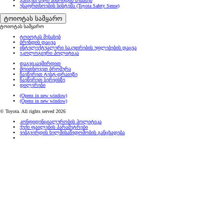
გაიგეთ მეტი ჰიბრიდის შესახებ
უსაფრთხოების სისტემა (Toyota Safety Sense)
ტოიოტას სამყარო
ტოიოტას სამყარო
ტოიოტას შესახებ
ბრენდის დაცვა
ინტელექტუალური საკუთრების უფლებების დაცვა
ეკოლოგიური პოლიტიკა
დაგვიკავშირდით
მოითხოვეთ ბროშურა
ჩაეწერეთ ტესტ-დრაივზე
ჩაეწერეთ სერვისზე
დილერები
(Opens in new window)
(Opens in new window)
© Toyota. All rights served 2026
კონფიდენციალურობის პოლიტიკა
ქუქი ფაილების პარამეტრები
ვებგვერდის ხელმისაწვდომობის განცხადება