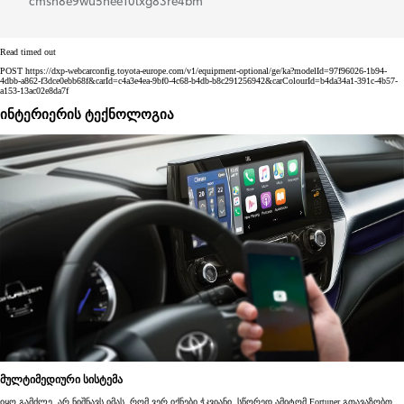
Read timed out
POST https://dxp-webcarconfig.toyota-europe.com/v1/equipment-optional/ge/ka?modelId=97f96026-1b94-
4dbb-a862-f3dce0ebb68f&carId=c4a3e4ea-9bf0-4c68-b4db-b8c291256942&carColourId=b4da34a1-391c-4b57-
a153-13ac02e8da7f
ინტერიერის ტექნოლოგია
მულტიმედიური სისტემა
იყო გამძლე, არ ნიშნავს იმას, რომ ვერ იქნები ჭკვიანი. სწორედ ამიტომ Fortuner გთავაზობთ