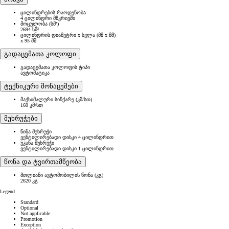
ცილინდრების რაოდენობა
4 ცილინდრი მწკრივში
მოცულობა (სმ³)
2694 სმ³
ცილინდრის დიამეტრი x სვლა (მმ x მმ)
x 95 მმ
გადაცემათა კოლოფი
გადაცემათა კოლოფის ტიპი
ავტომატიკა
ტექნიკური მონაცემები
მაქსიმალური სიჩქარე (კმ/სთ)
160 კმ/სთ
მუხრუჭები
წინა მუხრუჭი
ვენტილირებადი დისკი 4 ცილინდრით
უკანა მუხრუჭი
ვენტილირებადი დისკი 1 ცილინდრით
წონა და ტვირთამწეობა
მთლიანი ავტომობილის წონა (კგ)
2620 კგ
Legend
Standard
Optional
Not applicable
Promotion
Exception