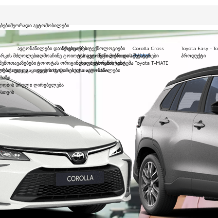
ბები
მეორადი ავტომობილები
ავტონაწილები და აქსესუარები
ინოვაციური ტექნოლოგიები
Corolla Cross
Toyota Easy - 
არკის მძღოლები
აღმოაჩინე ტოიოტას ავტონაწილები და აქსესუარები
გაიგეთ მეტი ჰიბრიდის შესახებ
HYBRID
პროდუქტი
ემოთავაზებები
ტოიოტას ორიგინალი ავტონაწილები
უსაფრთხოების სისტემა Toyota T-MATE
ების დაცვა
რატიული გაყიდვები
ფალსიფიცირებული ავტონაწილები
a11yOpensInNewWindow
ხაზი
ლობის სრული ღირებულება
ისთვის