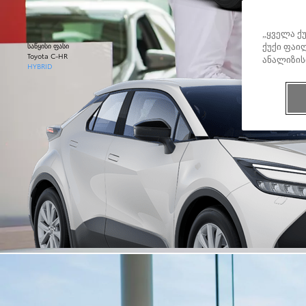
„ყველა ქ
საწყისი ფასი
ქუქი ფაილ
Toyota C-HR
ანალიზის
HYBRID