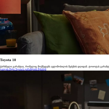
Toyota 10
ქარხნული გარანტია, რომელიც მოქმედებს ავტომობილის შეძენის დღიდან. ტოიოტას გარანტ
გაიგეთ მეტი Toyota-ს გარანტიის შესახებ