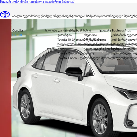
მთავარ კონტენტზე გადასვლა
(დააჭირეთ შესვლას)
მფლობელთათვის
ახალი ავტომობილები
მფლობელისთვის
ტოიოტას სამყარო
კორპორატიული შეთავაზე
Corolla
სერვისი და გარანტია
ჩვენს შესახებ
ტოიოტა BusinessPlus
HYBRID
გარანტია
ისტორია
კომპანიის ავტოპ
Toyota 10 სტატუსის შემოწმება
ბრენდის დაცვა
კორპორატიული შ
სპეციალურის სერვისის კამპანია
ინტელექტუალურის საკუთრების უფლ
ევროპული კორპო
Toyota Casco
ეკოლოგიური პოლიტიკა
ჩვენი სამოდელო 
Toyota Casco - დაზღვევა
ავტომობილის ფ
Toyota Casco - დამოწმებული მეორადი ავტომებილებ