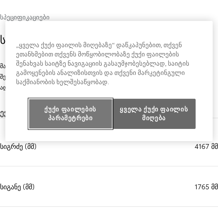
ᲡᲞᲔᲪᲘᲤᲘᲙᲐᲪᲘᲔᲑᲘ
სივრცე და ტევადობა
„ყველა ქუქი ფაილის მიღებაზე“ დაწკაპუნებით, თქვენ
ეთანხმებით თქვენს მოწყობილობაზე ქუქი ფაილების
შენახვას საიტზე ნავიგაციის გასაუმჯობესებლად, საიტის
მაღალი ხარისხის ქსოვილი და ფაქიზი მოპირკეთება ინტერიერს სასიამოვნო
გამოყენების ანალიზისთვის და თქვენი მარკეტინგული
შესახედაობას ანიჭებს და სალონს მყუდრო სივრცედ აქცევს, სადაც ყველა
საქმიანობის ხელშესაწყობად.
ადამიანი თავს კომფორტულად გრძნობს.
ქუქი ფაილების
ყველა ქუქი ფაილის
ექსტერიერის ზომები
პარამეტრები
მიღება
სიგრძე (მმ)
4167 მმ
სიგანე (მმ)
1765 მმ