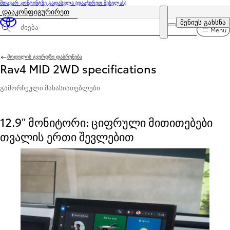
მთავარ კონტენტზე გადასვლა
(დააჭირეთ შესვლას)
დააკონფიგურირეთ
ფასი განახლებულია თქვენი კონფიგურაციის ფასია 94 400 ₾
DEALER NAME
მენიუს გახსნა
Menu
სპეციფიკაციების ძიება
მოდელის გვერდზე დაბრუნება
Rav4 MID 2WD specifications
ᲒᲐᲛᲝᲠᲩᲔᲣᲚᲘ ᲛᲐᲮᲐᲡᲘᲐᲗᲔᲑᲚᲔᲑᲘ
12.9" მონიტორი: ციფრული მითითებები
თვალის ერთი შევლებით