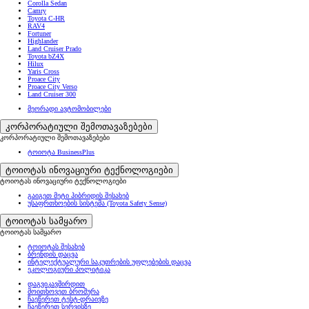
Corolla Sedan
Camry
Toyota C-HR
RAV4
Fortuner
Highlander
Land Cruiser Prado
Toyota bZ4X
Hilux
Yaris Cross
Proace City
Proace City Verso
Land Cruiser 300
მეორადი ავტომობილები
კორპორატიული შემოთავაზებები
კორპორატიული შემოთავაზებები
ტოიოტა BusinessPlus
ტოიოტას ინოვაციური ტექნოლოგიები
ტოიოტას ინოვაციური ტექნოლოგიები
გაიგეთ მეტი ჰიბრიდის შესახებ
უსაფრთხოების სისტემა (Toyota Safety Sense)
ტოიოტას სამყარო
ტოიოტას სამყარო
ტოიოტას შესახებ
ბრენდის დაცვა
ინტელექტუალური საკუთრების უფლებების დაცვა
ეკოლოგიური პოლიტიკა
დაგვიკავშირდით
მოითხოვეთ ბროშურა
ჩაეწერეთ ტესტ-დრაივზე
ჩაეწერეთ სერვისზე