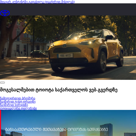
მთავარ კონტენტზე გადასვლა
(დააჭირეთ შესვლას)
0:18 / 0:30
მოგესალმებით ტოიოტა საქართველოს ვებ-გვერდზე
ჩამოტვირთეთ ბროშურა
ჩაეწერეთ ტესტ-დრაივზე
ჩაეწერეთ სერვისზე
ოფიციალური დილერები