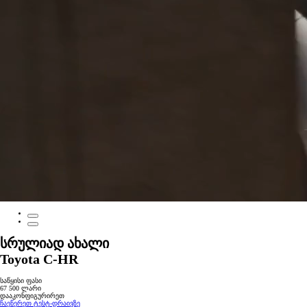
სრულიად ახალი
Toyota C-HR
საწყისი ფასი
67 500 ლარი
დააკონფიგურირეთ
ჩაეწერეთ ტესტ-დრაივზე