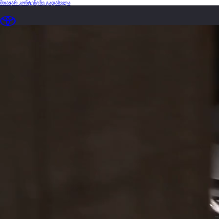
(დააჭირეთ შესვლას)
მთავარ კონტენტზე გადასვლა
loaded content