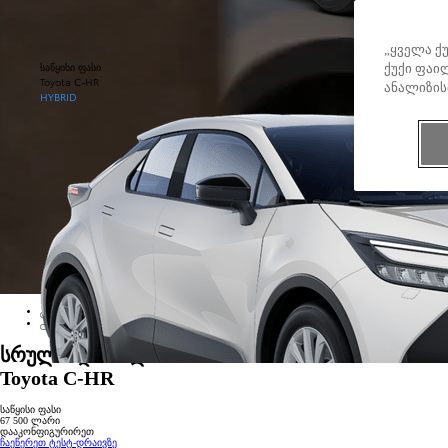
„ყველა ქ
საწყისი ფასი
ქუქი ფაილ
Toyota C-HR
ანალიზის
HYBRID
სრულიად ახალი
Toyota C-HR
საწყისი ფასი
67 500 ლარი
დააკონფიგურირეთ
ჩაეწერეთ ტესტ-დრაივზე