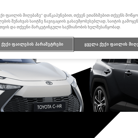
უქი ფაილის მიღებაზე“ დაწკაპუნებით, თქვენ ეთანხმებით თქვენს მოწ
საწყისი ფასი
ების შენახვას საიტზე ნავიგაციის გასაუმჯობესებლად, საიტის გამოყე
Rav4
თვის და თქვენი მარკეტინგული საქმიანობის ხელშესაწყობად.
HYBRID
ქუქი ფაილების პარამეტრები
ყველა ქუქი ფაილის მიღ