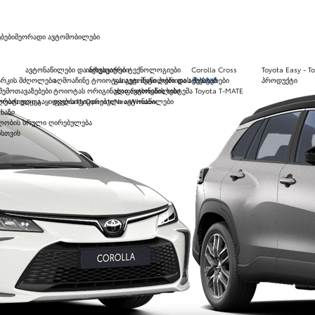
ბები
მეორადი ავტომობილები
ავტონაწილები და აქსესუარები
ინოვაციური ტექნოლოგიები
Corolla Cross
Toyota Easy - 
არკის მძღოლები
აღმოაჩინე ტოიოტას ავტონაწილები და აქსესუარები
გაიგეთ მეტი ჰიბრიდის შესახებ
HYBRID
პროდუქტი
ემოთავაზებები
ტოიოტას ორიგინალი ავტონაწილები
უსაფრთხოების სისტემა Toyota T-MATE
ების დაცვა
რატიული გაყიდვები
ფალსიფიცირებული ავტონაწილები
a11yOpensInNewWindow
ხაზი
ლობის სრული ღირებულება
ისთვის