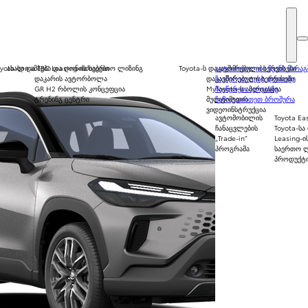
Toyota-სა და TBC Leasing-ის საერთო ლიზინგ
ახალი ამბები და ღონისძიებები
Toyota-ს დაკავშირებული სერვისები
ავტომობილები ჩვენს მარაგ
დაკარის ავტორბოლა
დაკავშირებული სერვისები
ჩაეწერეთ ტესტ დრაივზე
GR H2 რბოლის კონცეფცია
MyToyota-ს აპლიკაცია
ჩაეწერეთ სერვისზე
ტრენინგ ცენტრი
მულტიმედია
ჩამოტვირთეთ ბროშურა
ვიდეოინსტრუქცია
ავტომობილის
Toyota Eas
ჩანაცვლების
Toyota-სა
„Trade-in”
Leasing-ი
პროგრამა
საერთო ლ
პროდუქტ